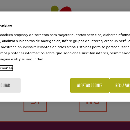
Contacto
Ver
ookies
cookies propias y de terceros para mejorar nuestros servicios, elaborar inform
Nabarra Oñatz 7 bajo
Reservar sidrerías
, analizar sus hábitos de navegación, inferir grupos de interés, crear un perfil 
20115 Astigarraga
Reservar excursiones
 mostrarle anuncios relevantes en otros sitios. Esto nos permite personalizar 
Gipuzkoa
Comprar sidra
mos y obtener información sobre qué secciones suscitan interés, permitién
Servicios para empresas
 página web y su seguridad.
+34 943 336 811
Servicios para escuelas
 cookies
¿Eres mayor de edad?
info@sagardoa.eus
Sagardoa Route
Sidra vasca
IGURAR
ACEPTAR COOKIES
RECHAZAR
Blog
Contacto
Sí
No