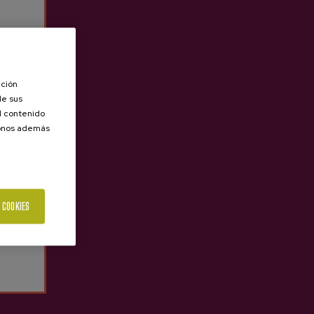
Síguenos
Legal
ación
Instagram
Aviso legal
de sus
YouTube
Política de privacidad
el contenido
TikTok
Datos personales
donos además
LinkedIn
Condiciones de venta
Condiciones generales
Política de cookies
 COOKIES