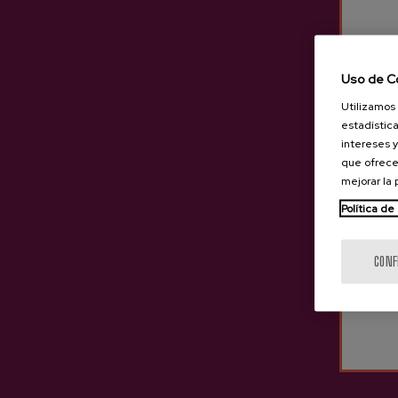
Uso de C
Utilizamos 
estadística
intereses y
que ofrece
mejorar la
Política de
CONF