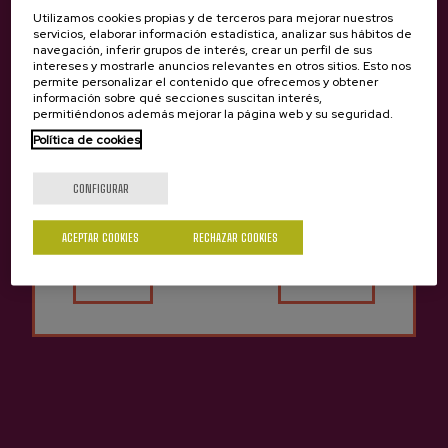
Utilizamos cookies propias y de terceros para mejorar nuestros
servicios, elaborar información estadística, analizar sus hábitos de
navegación, inferir grupos de interés, crear un perfil de sus
intereses y mostrarle anuncios relevantes en otros sitios. Esto nos
permite personalizar el contenido que ofrecemos y obtener
información sobre qué secciones suscitan interés,
permitiéndonos además mejorar la página web y su seguridad.
OLAGI - AGROTURISMO
Política de cookies
¿Eres mayor de edad?
CONFIGURAR
ACEPTAR COOKIES
RECHAZAR COOKIES
Sí
No
OLIVI 1948 - APARTAMENTO RURAL