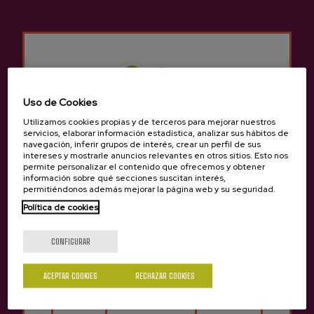
¡Estate atento! Próximamente se añadirán más productos.
Uso de Cookies
Utilizamos cookies propias y de terceros para mejorar nuestros
Contacto
servicios, elaborar información estadística, analizar sus hábitos de
navegación, inferir grupos de interés, crear un perfil de sus
Nabarra Oñatz 7 bajo
intereses y mostrarle anuncios relevantes en otros sitios. Esto nos
20115 Astigarraga
permite personalizar el contenido que ofrecemos y obtener
Gipuzkoa
información sobre qué secciones suscitan interés,
permitiéndonos además mejorar la página web y su seguridad.
+34 943 336 811
Política de cookies
info@sagardoa.eus
¿Eres mayor de edad?
CONFIGURAR
Ver
Síguenos
Legal
ACEPTAR COOKIES
RECHAZAR COOKIES
Sí
No
Reservar sidrerías
Instagram
Aviso legal
Reservar excursiones
Política de privacidad
YouTube