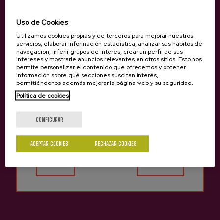
(+34) 944 573 285 / 625 700 554
Uso de Cookies
Utilizamos cookies propias y de terceros para mejorar nuestros
servicios, elaborar información estadística, analizar sus hábitos de
navegación, inferir grupos de interés, crear un perfil de sus
intereses y mostrarle anuncios relevantes en otros sitios. Esto nos
permite personalizar el contenido que ofrecemos y obtener
información sobre qué secciones suscitan interés,
permitiéndonos además mejorar la página web y su seguridad.
Política de cookies
¿Eres mayor de edad?
CONFIGURAR
ACEPTAR COOKIES
RECHAZAR COOKIES
Sí
No
Otras sidrerías que pueden
Anterior
Siguie
interesarte