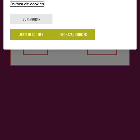
info@sagardoa.eus
Política de cookies
¿Eres mayor de edad?
CONFIGURAR
PUNTO DE ENCUENTRO
ACEPTAR COOKIES
RECHAZAR COOKIES
Punto de encuentro:
El solicitado por el
Sí
No
cliente.
Arraunetxea:
Santio Erreka auzoa, 44, 20809
Aia, Gipuzkoa.
Sidrería:
Saizar
Otro punto de encuentro o sidrería consultar
en:
info@sagardoa.eus