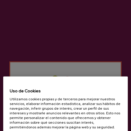
Otros menús consultar en
info@sagardoa.eus
GRUPOS / EDAD
Grupo mínimo:
10 personas.
Edad mínima:
7 años.
Tarifas para grupos consultar en
info@sagardoa.eus
IDIOMAS / HORARIO
Idiomas:
Euskera, castellano, inglés y
Uso de Cookies
francés.
Utilizamos cookies propias y de terceros para mejorar nuestros
Horario:
Durante todo el año, de martes a
servicios, elaborar información estadística, analizar sus hábitos de
sábado. De 10:00 a 16:00.
navegación, inferir grupos de interés, crear un perfil de sus
intereses y mostrarle anuncios relevantes en otros sitios. Esto nos
Excepto el 1 de enero, 25 de diciembre, 1 y
permite personalizar el contenido que ofrecemos y obtener
2 de septiembre.
información sobre qué secciones suscitan interés,
permitiéndonos además mejorar la página web y su seguridad.
Otros idiomas y horarios consultar en