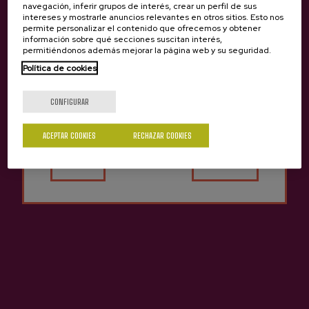
navegación, inferir grupos de interés, crear un perfil de sus
mientras disfrutamos de las sidras de la sidrería Astarbe de
intereses y mostrarle anuncios relevantes en otros sitios. Esto nos
permite personalizar el contenido que ofrecemos y obtener
Astigarraga. Además, el Ayuntamiento de Ezkio pone a su
información sobre qué secciones suscitan interés,
disposición un servicio de transporte gratuíto que saldrá desde
permitiéndonos además mejorar la página web y su seguridad.
Zumarraga y pasará por el pueblo de Urretxu Las reservas en el
Política de cookies
Ostatu:
943 72 02 67
o en el correo
sagararte@astarbe.eus
.
¿Eres mayor de edad?
CONFIGURAR
ACEPTAR COOKIES
RECHAZAR COOKIES
Sí
No
Últimos videos
VER TODOS