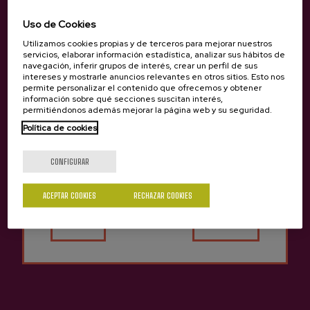
buscador: www.sagardoa.eus. En él se podrá indicar la
fecha de reserva y de manera automática saldrán las
Uso de Cookies
sidrerías con disponibilidad para dicho día. Este motor lo
Utilizamos cookies propias y de terceros para mejorar nuestros
han implantado ya muchas sidrerías cambiando así su
servicios, elaborar información estadística, analizar sus hábitos de
forma de gestionar las reservas con un pequeño
navegación, inferir grupos de interés, crear un perfil de sus
anticipo de 5 € o 10 € que se descuenta después del
intereses y mostrarle anuncios relevantes en otros sitios. Esto nos
permite personalizar el contenido que ofrecemos y obtener
precio final. Como novedad, ofreceremos también catas
información sobre qué secciones suscitan interés,
guiadas y visitas en sidrerías antes de las comidas/cenas.
permitiéndonos además mejorar la página web y su seguridad.
Política de cookies
Y para facilitar la compra de producto, disponemos de la
¿Eres mayor de edad?
tienda online en euskalsagardoa.eus con más de 90
sidras diferentes. Contamos con sidras gastronómicas,
CONFIGURAR
sidras en lata, sidras de autor, sidras enriquecidas en
madera, monovarietales, bivarietales, sidras de hielo,
ACEPTAR COOKIES
RECHAZAR COOKIES
Sí
No
sidras espumosas… que las podrás degustar en casa ¡en
un click!