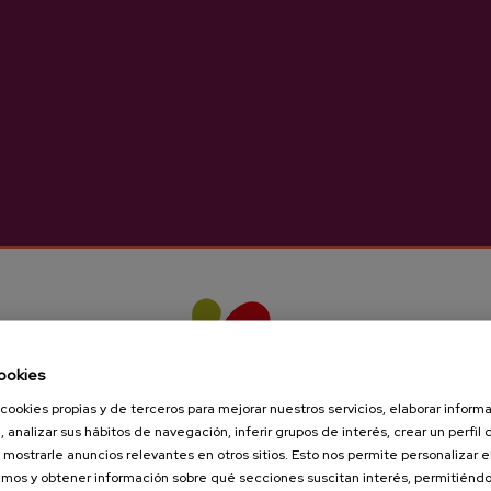
ookies
cookies propias y de terceros para mejorar nuestros servicios, elaborar inform
, analizar sus hábitos de navegación, inferir grupos de interés, crear un perfil 
 mostrarle anuncios relevantes en otros sitios. Esto nos permite personalizar 
mos y obtener información sobre qué secciones suscitan interés, permitién