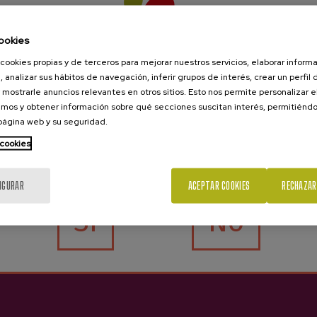
ookies
cookies propias y de terceros para mejorar nuestros servicios, elaborar inform
, analizar sus hábitos de navegación, inferir grupos de interés, crear un perfil 
 mostrarle anuncios relevantes en otros sitios. Esto nos permite personalizar 
Barkaiztegi
mos y obtener información sobre qué secciones suscitan interés, permitién
 página web y su seguridad.
3,65 €
 cookies
¿Eres mayor de edad?
IGURAR
ACEPTAR COOKIES
RECHAZAR
el blog
Sí
No