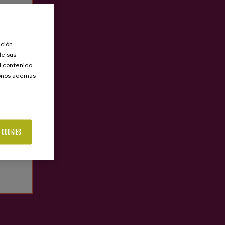
ación
de sus
el contenido
donos además
 COOKIES