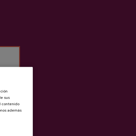
Anterior
Siguie
ación
de sus
el contenido
donos además