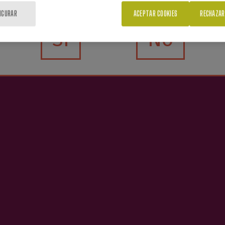
IGURAR
ACEPTAR COOKIES
RECHAZAR
Sí
No
Vinagre de Manzana
Barkaiztegi
3,65 €