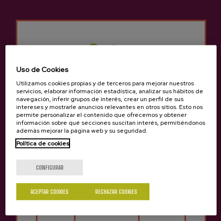
Otros productos que
pueden interesarte
Uso de Cookies
Utilizamos cookies propias y de terceros para mejorar nuestros
servicios, elaborar información estadística, analizar sus hábitos de
navegación, inferir grupos de interés, crear un perfil de sus
intereses y mostrarle anuncios relevantes en otros sitios. Esto nos
permite personalizar el contenido que ofrecemos y obtener
información sobre qué secciones suscitan interés, permitiéndonos
además mejorar la página web y su seguridad.
Política de cookies
¿Eres mayor de edad?
CONFIGURAR
ACEPTAR COOKIES
RECHAZAR COOKIES
Sí
No
Zumo de Manzana Trebiño
Trebiño Manzana Zumo 20 cl