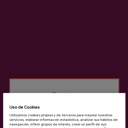
Bebida que se obtiene de la fermentación del mosto natural de
las manzanas sidreras, elaborada y consumida durante miles de
años en el País Vasco.
Características
Uso de Cookies
Utilizamos cookies propias y de terceros para mejorar nuestros
servicios, elaborar información estadística, analizar sus hábitos de
Sidrería Satxota
navegación, inferir grupos de interés, crear un perfil de sus