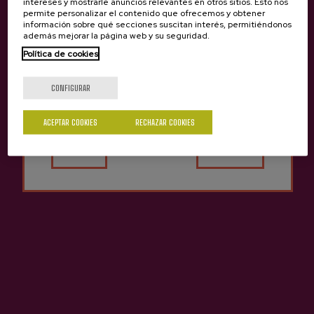
intereses y mostrarle anuncios relevantes en otros sitios. Esto nos
permite personalizar el contenido que ofrecemos y obtener
información sobre qué secciones suscitan interés, permitiéndonos
además mejorar la página web y su seguridad.
Política de cookies
¿Eres mayor de edad?
CONFIGURAR
ACEPTAR COOKIES
RECHAZAR COOKIES
Contacto
Sí
No
Nabarra Oñatz 7 bajo
20115 Astigarraga
Gipuzkoa
+34 943 336 811
info@sagardoa.eus
Ver
Síguenos
Legal
Reservar sidrerías
Instagram
Aviso legal
Reservar excursiones
Política de privacidad
YouTube