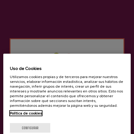
Tras ello, disfrutaremos del menú
tradicional de sidrería.
MENÚ
Menú adultos:
- Tortilla de bacalao
- Bacalao frito con pimientos
- Chuletón a la brasa
Uso de Cookies
- Queso, membrillo, nueces, tejas y
cigarrillos
Utilizamos cookies propias y de terceros para mejorar nuestros
- Pan / Sidra / Café
servicios, elaborar información estadística, analizar sus hábitos de
navegación, inferir grupos de interés, crear un perfil de sus
Menú infantil (14-17 años):
intereses y mostrarle anuncios relevantes en otros sitios. Esto nos
- Tortilla de bacalao
permite personalizar el contenido que ofrecemos y obtener
información sobre qué secciones suscitan interés,
- Bacalao frito con pimientos
permitiéndonos además mejorar la página web y su seguridad.
- Chuletón a la brasa
Política de cookies
- Queso, membrillo, nueces, tejas y
¿Eres mayor de edad?
cigarrillos
- Zumo de manzana ecológico o agua / Pan
CONFIGURAR