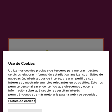
sábado. El horario de Albaola es según
idiomas. Mirar en el calendario. En la
sidrería la visita comienza a las 13.30 horas.
Otros horarios e idiomas consultar en
info@sagardoa.eus
PUNTO DE ENCUENTRO
Factoría Marítima Albaola:
Ondartxo, 1,
20110 Pasai San Pedro, Gipuzkoa.
Si se requiere servicio de transporte consultar
Uso de Cookies
punto de encuentro en
info@sagardoa.eus
Utilizamos cookies propias y de terceros para mejorar nuestros
servicios, elaborar información estadística, analizar sus hábitos de
navegación, inferir grupos de interés, crear un perfil de sus
intereses y mostrarle anuncios relevantes en otros sitios. Esto nos
permite personalizar el contenido que ofrecemos y obtener
información sobre qué secciones suscitan interés,
permitiéndonos además mejorar la página web y su seguridad.
Política de cookies
¿Eres mayor de edad?