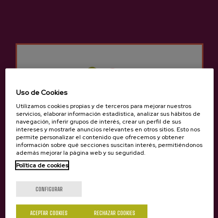
Sidrería Izeta
Otros productos que
pueden interesarte
Uso de Cookies
Utilizamos cookies propias y de terceros para mejorar nuestros
servicios, elaborar información estadística, analizar sus hábitos de
navegación, inferir grupos de interés, crear un perfil de sus
intereses y mostrarle anuncios relevantes en otros sitios. Esto nos
permite personalizar el contenido que ofrecemos y obtener
información sobre qué secciones suscitan interés, permitiéndonos
además mejorar la página web y su seguridad.
Política de cookies
¿Eres mayor de edad?
CONFIGURAR
ACEPTAR COOKIES
RECHAZAR COOKIES