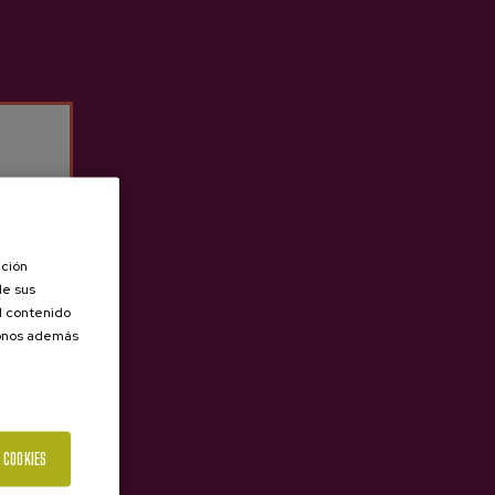
ación
de sus
el contenido
donos además
 COOKIES