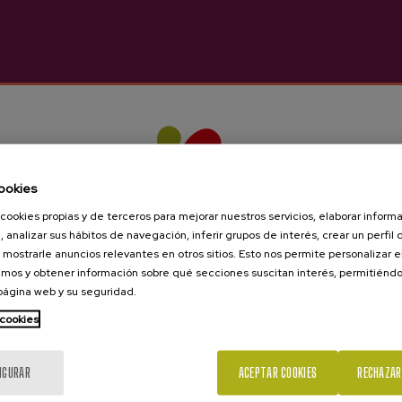
en interesarte
ookies
cookies propias y de terceros para mejorar nuestros servicios, elaborar inform
, analizar sus hábitos de navegación, inferir grupos de interés, crear un perfil 
 mostrarle anuncios relevantes en otros sitios. Esto nos permite personalizar 
mos y obtener información sobre qué secciones suscitan interés, permitién
 página web y su seguridad.
 cookies
¿Eres mayor de edad?
IGURAR
ACEPTAR COOKIES
RECHAZAR