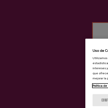
Otros productos que pued
Uso de C
Utilizamos 
estadística
intereses y
que ofrece
mejorar la
Política de
CONF