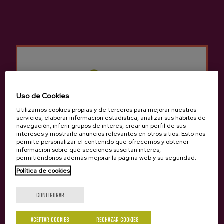
tradiciones. Las sidrerías en
Iparralde
no solo
ofrecen el tradicional menú de sidrería, sino
que también podemos degustar otros menús
diferentes para poder degustar la típica
comida tradicional vasca.
Son muchos los grupos que se acercan a la
Sidrerías en
Iparralde
para una celebración de
Uso de Cookies
empresa, un cumpleaños, una jubilación, etc.
Utilizamos cookies propias y de terceros para mejorar nuestros
Hay sitio para todos en las sidrerías en
servicios, elaborar información estadística, analizar sus hábitos de
Iparralde
ya que sigue siendo tradición
navegación, inferir grupos de interés, crear un perfil de sus
intereses y mostrarle anuncios relevantes en otros sitios. Esto nos
acercarse con los amigos o familiares a
permite personalizar el contenido que ofrecemos y obtener
degustar un menú de sidrería para celebrar
información sobre qué secciones suscitan interés,
permitiéndonos además mejorar la página web y su seguridad.
algo.
Política de cookies
¿Eres mayor de edad?
Tiene una rica cultura gastronómica por eso se
encuentra la sidrería en un lugar ideal para
CONFIGURAR
poder ir en coche y poder aparcar con cierta
comodidad.
ACEPTAR COOKIES
RECHAZAR COOKIES