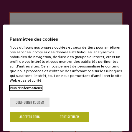
Précédent
Suivan
Expériences de cidrerie Lizeaga
Paramètres des cookies
Nous utilisons nos propres cookies et ceux de tiers pour améliorer
nos services, compiler des données statistiques, analyser vos
habitudes de navigation, déduire des groupes d’intérêt, créer un
profil de vos intérêts et vous montrer des publicités pertinentes
sur d’autres sites. Cela nous permet de personnaliser le contenu
que nous proposons et d’obtenir des informations sur les rubriques
qui suscitent l’intérêt, tout en nous permettant d’améliorer le site
Web et sa sécurité.
Plus d'informations
VISITE PARTAGÉE
VISITE PARTAGÉE
Tu as 18 ans?
Degustation guidée et
Visite guidée et déjeuner
CONFIGURER COOKIES
déjeuner dans la
dans la cidrerie Lizeaga
cidrerie Lizeaga
Prix 51 €
Prix 60 €
ACCEPTER TOUS
TOUT REFUSER
Oui
Non