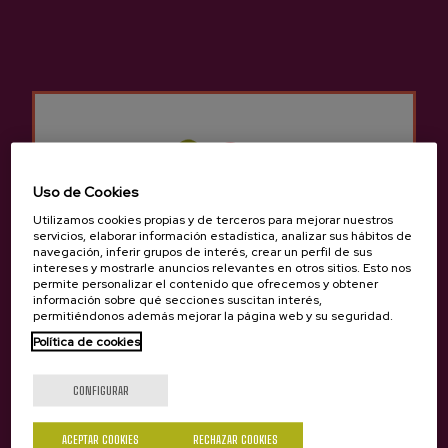
tradiciones. Las sidrerías en
Lekaroz-Baztan
no solo ofrecen el tradicional menú de sidrería,
sino que también podemos degustar otros
menús diferentes para poder degustar la típica
comida tradicional vasca.
Son muchos los grupos que se acercan a la
Sidrerías en
Lekaroz-Baztan
para una
Uso de Cookies
celebración de empresa, un cumpleaños, una
Utilizamos cookies propias y de terceros para mejorar nuestros
jubilación, etc. Hay sitio para todos en las
servicios, elaborar información estadística, analizar sus hábitos de
sidrerías en
Lekaroz-Baztan
ya que sigue
navegación, inferir grupos de interés, crear un perfil de sus
intereses y mostrarle anuncios relevantes en otros sitios. Esto nos
siendo tradición acercarse con los amigos o
permite personalizar el contenido que ofrecemos y obtener
familiares a degustar un menú de sidrería para
información sobre qué secciones suscitan interés,
permitiéndonos además mejorar la página web y su seguridad.
celebrar algo.
Política de cookies
¿Eres mayor de edad?
Tiene una rica cultura gastronómica por eso se
encuentra la sidrería en un lugar ideal para
CONFIGURAR
poder ir en coche y poder aparcar con cierta
comodidad.
ACEPTAR COOKIES
RECHAZAR COOKIES