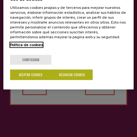
Utilizamos cookies propias y de terceros para mejorar nuestros
servicios, elaborar información estadística, analizar sus hábitos de
navegación, inferir grupos de interés, crear un perfil de sus
intereses y mostrarle anuncios relevantes en otros sitios. Esto nos
permite personalizar el contenido que ofrecemos y obtener
información sobre qué secciones suscitan interés,
permitiéndonos además mejorar la página web y su seguridad.
Política de cookies
¿Eres mayor de edad?
CONFIGURAR
ACEPTAR COOKIES
RECHAZAR COOKIES
Sí
No
Otras sidrerías que pueden
Anterior
Siguie
interesarte