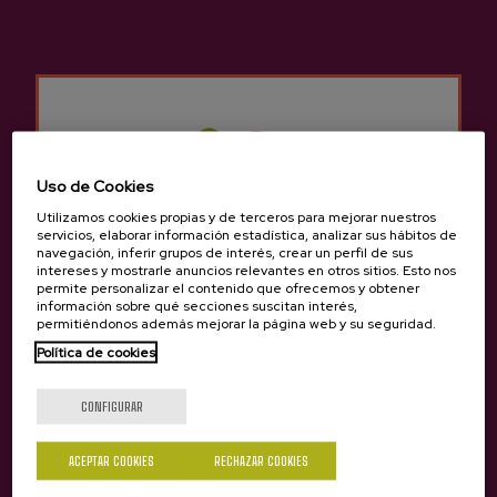
Anterior
Siguie
Experiencias de Sidrería Begiristain
Uso de Cookies
Utilizamos cookies propias y de terceros para mejorar nuestros
servicios, elaborar información estadística, analizar sus hábitos de
navegación, inferir grupos de interés, crear un perfil de sus
intereses y mostrarle anuncios relevantes en otros sitios. Esto nos
permite personalizar el contenido que ofrecemos y obtener
información sobre qué secciones suscitan interés,
permitiéndonos además mejorar la página web y su seguridad.
Política de cookies
¿Eres mayor de edad?
CONFIGURAR
ACEPTAR COOKIES
RECHAZAR COOKIES
Sí
No
TOUR COMPARTIDO