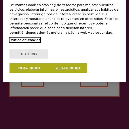
Utilizamos cookies propias y de terceros para mejorar nuestros
servicios, elaborar información estadística, analizar sus hábitos de
navegación, inferir grupos de interés, crear un perfil de sus
intereses y mostrarle anuncios relevantes en otros sitios. Esto nos
permite personalizar el contenido que ofrecemos y obtener
información sobre qué secciones suscitan interés,
permitiéndonos además mejorar la página web y su seguridad.
Política de cookies
¿Eres mayor de edad?
CONFIGURAR
ACEPTAR COOKIES
RECHAZAR COOKIES
Sí
No
Otras sidrerías que pueden
Anterior
Siguie
interesarte