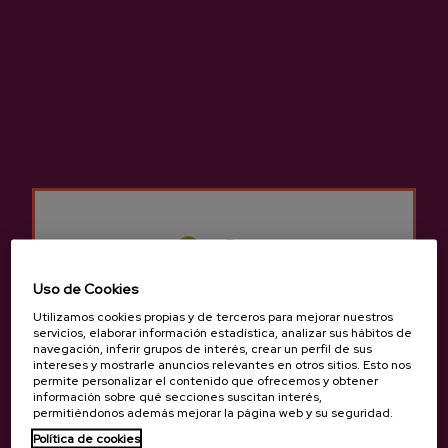
Gurutzeta
Oialume Bidea, 63, 20115, Astigarraga
Ver en Google Maps
(+34) 943 55 22 42
Uso de Cookies
Utilizamos cookies propias y de terceros para mejorar nuestros
servicios, elaborar información estadística, analizar sus hábitos de
navegación, inferir grupos de interés, crear un perfil de sus
intereses y mostrarle anuncios relevantes en otros sitios. Esto nos
permite personalizar el contenido que ofrecemos y obtener
información sobre qué secciones suscitan interés,
permitiéndonos además mejorar la página web y su seguridad.
Política de cookies