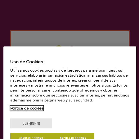
Sidrería Gurutzeta
Otros productos que
pueden interesarte
Uso de Cookies
Utilizamos cookies propias y de terceros para mejorar nuestros
servicios, elaborar información estadística, analizar sus hábitos de
navegación, inferir grupos de interés, crear un perfil de sus
intereses y mostrarle anuncios relevantes en otros sitios. Esto nos
permite personalizar el contenido que ofrecemos y obtener
información sobre qué secciones suscitan interés, permitiéndonos
además mejorar la página web y su seguridad.
Política de cookies
¿Eres mayor de edad?
CONFIGURAR
ACEPTAR COOKIES
RECHAZAR COOKIES