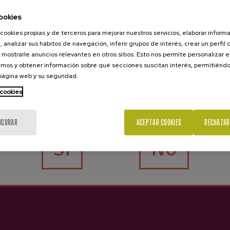
ookies
cookies propias y de terceros para mejorar nuestros servicios, elaborar inform
n interesarte
, analizar sus hábitos de navegación, inferir grupos de interés, crear un perfil 
 mostrarle anuncios relevantes en otros sitios. Esto nos permite personalizar 
mos y obtener información sobre qué secciones suscitan interés, permitién
 página web y su seguridad.
 cookies
¿Eres mayor de edad?
IGURAR
ACEPTAR COOKIES
RECHAZAR
Sí
No