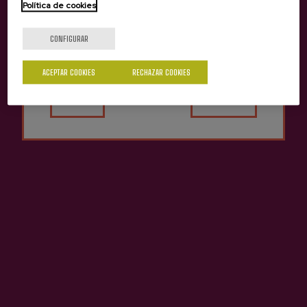
Política de cookies
¿Eres mayor de edad?
CONFIGURAR
ACEPTAR COOKIES
RECHAZAR COOKIES
Sí
No
Últimos videos
VER TODOS