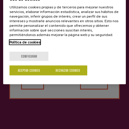
Utilizamos cookies propias y de terceros para mejorar nuestros
servicios, elaborar información estadística, analizar sus hábitos de
navegación, inferir grupos de interés, crear un perfil de sus
intereses y mostrarle anuncios relevantes en otros sitios. Esto nos
permite personalizar el contenido que ofrecemos y obtener
información sobre qué secciones suscitan interés,
permitiéndonos además mejorar la página web y su seguridad.
Política de cookies
¿Eres mayor de edad?
CONFIGURAR
ACEPTAR COOKIES
RECHAZAR COOKIES
Sí
No
INCLUYE:
Visita guiada en el museo-caserío
Igartubeiti
Degustación de zumo de manzana
Visita guiada en bodega de sidra
Menú tradicional de sidrería
DURACIÓN:
5 horas