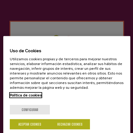
Otros productos que
pueden interesarte
Uso de Cookies
Utilizamos cookies propias y de terceros para mejorar nuestros
servicios, elaborar información estadística, analizar sus hábitos de
navegación, inferir grupos de interés, crear un perfil de sus
intereses y mostrarle anuncios relevantes en otros sitios. Esto nos
permite personalizar el contenido que ofrecemos y obtener
información sobre qué secciones suscitan interés, permitiéndonos
además mejorar la página web y su seguridad.
Política de cookies
¿Eres mayor de edad?
CONFIGURAR
ACEPTAR COOKIES
RECHAZAR COOKIES
Sí
No