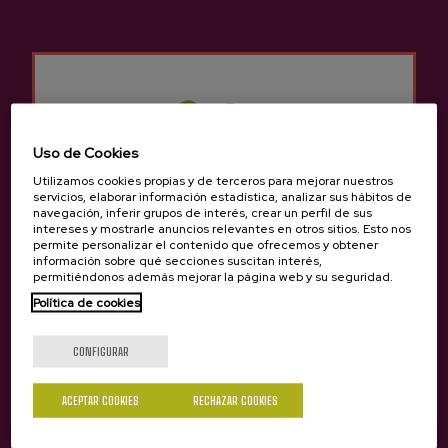
Anterior
Siguie
Experiencias de Sidrería Astarbe
Uso de Cookies
Utilizamos cookies propias y de terceros para mejorar nuestros
servicios, elaborar información estadística, analizar sus hábitos de
navegación, inferir grupos de interés, crear un perfil de sus
intereses y mostrarle anuncios relevantes en otros sitios. Esto nos
permite personalizar el contenido que ofrecemos y obtener
información sobre qué secciones suscitan interés,
permitiéndonos además mejorar la página web y su seguridad.
Política de cookies
¿Eres mayor de edad?
TOUR COMPARTIDO
CONFIGURAR
Visita y comida en la
Sidrería Astarbe
ACEPTAR COOKIES
RECHAZAR COOKIES
Precio 72 €
Sí
No