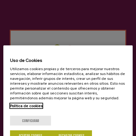
VISITA
Nuestro guía os recibirá en la entrada de
vuestro hotel. Iremos a una de nuestras
bodegas de sidra para hacer un pequeño
tour en el manzanal y el conjunto de las
instalaciones de la sidrería. Acompañaremos
esta visita con una degustación de sidra en
Uso de Cookies
botella y directamente de los toneles. Tras
ello, dispondréis de tiempo libre para
Utilizamos cookies propias y de terceros para mejorar nuestros
servicios, elaborar información estadística, analizar sus hábitos de
disfrutar del menú tradicional de sidrería.
navegación, inferir grupos de interés, crear un perfil de sus
intereses y mostrarle anuncios relevantes en otros sitios. Esto nos
permite personalizar el contenido que ofrecemos y obtener
información sobre qué secciones suscitan interés,
MENÚ
permitiéndonos además mejorar la página web y su seguridad.
Política de cookies
Tortilla de bacalao
¿Eres mayor de edad?
Bacalao frito con pimientos
Chuletón a la brasa
CONFIGURAR
Queso con membrillo y nueces
Pan y sidra
ACEPTAR COOKIES
RECHAZAR COOKIES