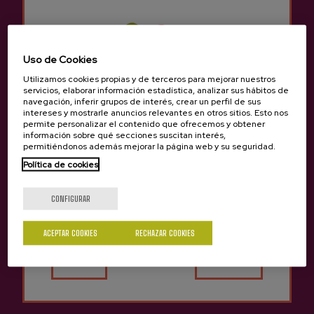
Otro punto de encuentro consultar:
info@sagardoa.eus
Uso de Cookies
Utilizamos cookies propias y de terceros para mejorar nuestros
servicios, elaborar información estadística, analizar sus hábitos de
navegación, inferir grupos de interés, crear un perfil de sus
intereses y mostrarle anuncios relevantes en otros sitios. Esto nos
permite personalizar el contenido que ofrecemos y obtener
información sobre qué secciones suscitan interés,
permitiéndonos además mejorar la página web y su seguridad.
Política de cookies
¿Eres mayor de edad?
CONFIGURAR
ACEPTAR COOKIES
RECHAZAR COOKIES
Sí
No
CONDICIONES