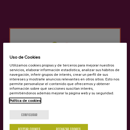
GRUPOS / TARIFAS
Grupo mínimo:
1 persona
Grupo máximo:
8 personas
Tarifa para grupos consultar en
info@sagardoa.eus
HORARIO / IDIOMA
Uso de Cookies
Utilizamos cookies propias y de terceros para mejorar nuestros
Idioma:
Euskera, castellano, inglés y
servicios, elaborar información estadística, analizar sus hábitos de
navegación, inferir grupos de interés, crear un perfil de sus
francés
intereses y mostrarle anuncios relevantes en otros sitios. Esto nos
Horario:
Durante todo el año. Miércoles y
permite personalizar el contenido que ofrecemos y obtener
viernes: 10:30 - 15:30
información sobre qué secciones suscitan interés,
permitiéndonos además mejorar la página web y su seguridad.
Otros horarios e idiomas consultar en
info@sagardoa.eus
Política de cookies
¿Eres mayor de edad?
CONFIGURAR
PUNTO DE ENCUENTRO
ACEPTAR COOKIES
RECHAZAR COOKIES
Punto de encuentro:
Calle Bengoetxea, 2