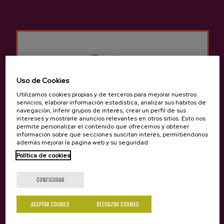
Otros productos que
pueden interesarte
Uso de Cookies
Utilizamos cookies propias y de terceros para mejorar nuestros
servicios, elaborar información estadística, analizar sus hábitos de
navegación, inferir grupos de interés, crear un perfil de sus
intereses y mostrarle anuncios relevantes en otros sitios. Esto nos
permite personalizar el contenido que ofrecemos y obtener
información sobre qué secciones suscitan interés, permitiéndonos
además mejorar la página web y su seguridad.
Política de cookies
¿Eres mayor de edad?
CONFIGURAR
ACEPTAR COOKIES
RECHAZAR COOKIES
Sí
No