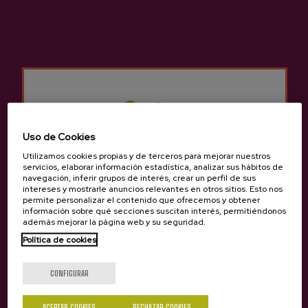
Sidrería Gartziategi
Otros productos que
pueden interesarte
Uso de Cookies
Utilizamos cookies propias y de terceros para mejorar nuestros
servicios, elaborar información estadística, analizar sus hábitos de
navegación, inferir grupos de interés, crear un perfil de sus
intereses y mostrarle anuncios relevantes en otros sitios. Esto nos
permite personalizar el contenido que ofrecemos y obtener
información sobre qué secciones suscitan interés, permitiéndonos
además mejorar la página web y su seguridad.
Política de cookies
¿Eres mayor de edad?
CONFIGURAR
ACEPTAR COOKIES
RECHAZAR COOKIES