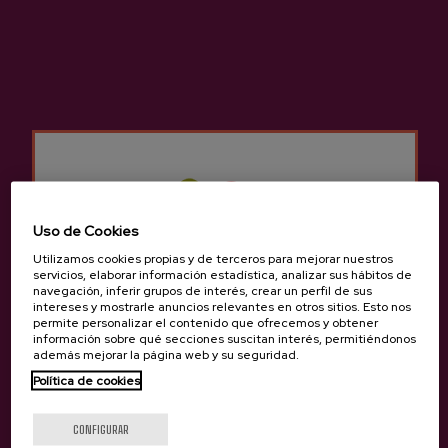
Sidra Vasca D.O.
Sidrería Gartziategi
Otros productos que
Uso de Cookies
pueden interesarte
Utilizamos cookies propias y de terceros para mejorar nuestros
servicios, elaborar información estadística, analizar sus hábitos de
navegación, inferir grupos de interés, crear un perfil de sus
intereses y mostrarle anuncios relevantes en otros sitios. Esto nos
permite personalizar el contenido que ofrecemos y obtener
información sobre qué secciones suscitan interés, permitiéndonos
además mejorar la página web y su seguridad.
Política de cookies
¿Eres mayor de edad?
CONFIGURAR