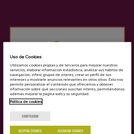
Sidrería Zabala
Otros productos que
pueden interesarte
Uso de Cookies
Utilizamos cookies propias y de terceros para mejorar nuestros
servicios, elaborar información estadística, analizar sus hábitos de
navegación, inferir grupos de interés, crear un perfil de sus
intereses y mostrarle anuncios relevantes en otros sitios. Esto nos
permite personalizar el contenido que ofrecemos y obtener
información sobre qué secciones suscitan interés, permitiéndonos
además mejorar la página web y su seguridad.
Política de cookies
¿Eres mayor de edad?
CONFIGURAR
ACEPTAR COOKIES
RECHAZAR COOKIES