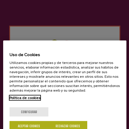
Sidrería Mizpiradi
Otros productos que
pueden interesarte
Uso de Cookies
Utilizamos cookies propias y de terceros para mejorar nuestros
servicios, elaborar información estadística, analizar sus hábitos de
navegación, inferir grupos de interés, crear un perfil de sus
intereses y mostrarle anuncios relevantes en otros sitios. Esto nos
permite personalizar el contenido que ofrecemos y obtener
información sobre qué secciones suscitan interés, permitiéndonos
además mejorar la página web y su seguridad.
Política de cookies
¿Eres mayor de edad?
CONFIGURAR
ACEPTAR COOKIES
RECHAZAR COOKIES