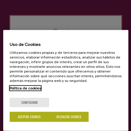
Otros productos que
pueden interesarte
Uso de Cookies
Utilizamos cookies propias y de terceros para mejorar nuestros
servicios, elaborar información estadística, analizar sus hábitos de
navegación, inferir grupos de interés, crear un perfil de sus
intereses y mostrarle anuncios relevantes en otros sitios. Esto nos
permite personalizar el contenido que ofrecemos y obtener
información sobre qué secciones suscitan interés, permitiéndonos
además mejorar la página web y su seguridad.
Política de cookies
¿Eres mayor de edad?
CONFIGURAR
ACEPTAR COOKIES
RECHAZAR COOKIES
Sí
No