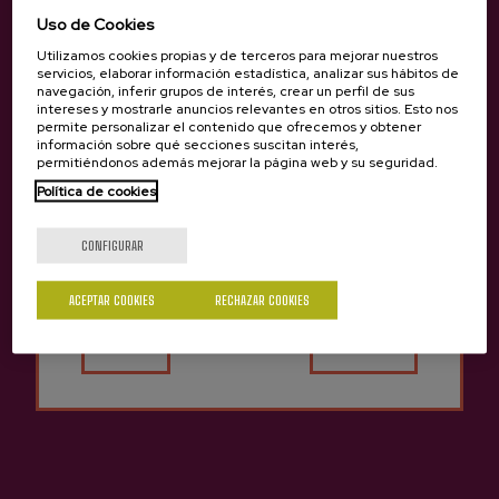
Uso de Cookies
Utilizamos cookies propias y de terceros para mejorar nuestros
servicios, elaborar información estadística, analizar sus hábitos de
navegación, inferir grupos de interés, crear un perfil de sus
intereses y mostrarle anuncios relevantes en otros sitios. Esto nos
Vermut Zeberio De Sidra
permite personalizar el contenido que ofrecemos y obtener
Gurutzeta
información sobre qué secciones suscitan interés,
permitiéndonos además mejorar la página web y su seguridad.
12,75 €
Política de cookies
¿Eres mayor de edad?
CONFIGURAR
Volver arriba
ACEPTAR COOKIES
RECHAZAR COOKIES
Sí
No
Contacto
Nabarra Oñatz 7 bajo
20115 Astigarraga
Gipuzkoa