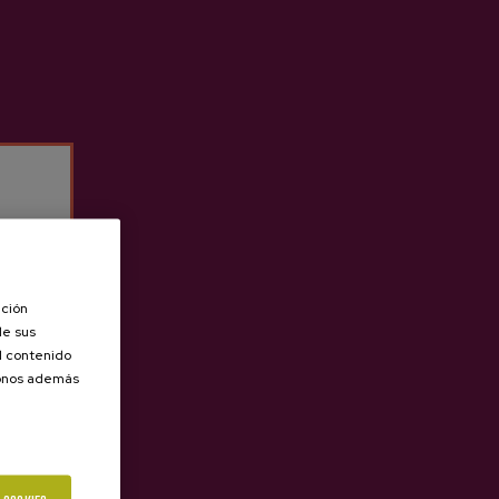
ación
de sus
Anterior
Siguie
el contenido
donos además