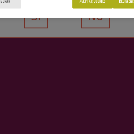
IGURAR
ACEPTAR COOKIES
RECHAZAR
Sí
No
.O. Premium Altzueta
4,20 €