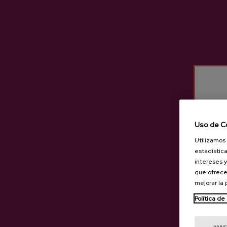
TOUR COMPARTIDO
Visita y comida en la
Sidrería Altzueta
Precio 65,50 €
Uso de C
Productos de Sidrería Alt
Utilizamos 
estadística
intereses y
que ofrece
mejorar la
Política de