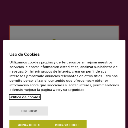
Sidrería Begiristain
Otros productos que
pueden interesarte
Uso de Cookies
Utilizamos cookies propias y de terceros para mejorar nuestros
servicios, elaborar información estadística, analizar sus hábitos de
navegación, inferir grupos de interés, crear un perfil de sus
intereses y mostrarle anuncios relevantes en otros sitios. Esto nos
permite personalizar el contenido que ofrecemos y obtener
información sobre qué secciones suscitan interés, permitiéndonos
además mejorar la página web y su seguridad.
Política de cookies
¿Eres mayor de edad?
CONFIGURAR
ACEPTAR COOKIES
RECHAZAR COOKIES