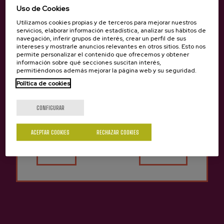
sidrerías también venden sidra directamente desde sus
Uso de Cookies
casas y ofrecen la posibilidad de comprarla online:
Utilizamos cookies propias y de terceros para mejorar nuestros
https://www.sagardoa.eus/es/97-comprar-sidra-online .
servicios, elaborar información estadística, analizar sus hábitos de
De esta forma, las sidrerías de Goierri ofrecen la
navegación, inferir grupos de interés, crear un perfil de sus
posibilidad de disfrutar de la sidra a lo largo de todo el
intereses y mostrarle anuncios relevantes en otros sitios. Esto nos
permite personalizar el contenido que ofrecemos y obtener
año. Para reservar y ver las opciones que ofrece cada
información sobre qué secciones suscitan interés,
casa, haga clic en los enlaces a continuación:
permitiéndonos además mejorar la página web y su seguridad.
Política de cookies
OIHARTE (ZERAIN): https://oiharte.com/
¿Eres mayor de edad?
TXIMISTA (ORDIZIA):
CONFIGURAR
https://www.tximistasagardotegia.com/
BEGIRISTAIN (LEGORRETA):
https://www.begiristainsagardotegia.com/
ACEPTAR COOKIES
RECHAZAR COOKIES
Sí
No
URBITARTE (ATAUN):
https://www.urbitartesagardotegia.com/