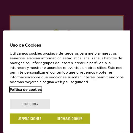
Otros productos que
pueden interesarte
Uso de Cookies
Utilizamos cookies propias y de terceros para mejorar nuestros
servicios, elaborar información estadística, analizar sus hábitos de
navegación, inferir grupos de interés, crear un perfil de sus
intereses y mostrarle anuncios relevantes en otros sitios. Esto nos
permite personalizar el contenido que ofrecemos y obtener
información sobre qué secciones suscitan interés, permitiéndonos
además mejorar la página web y su seguridad.
Política de cookies
¿Eres mayor de edad?
CONFIGURAR
ACEPTAR COOKIES
RECHAZAR COOKIES
Sí
No