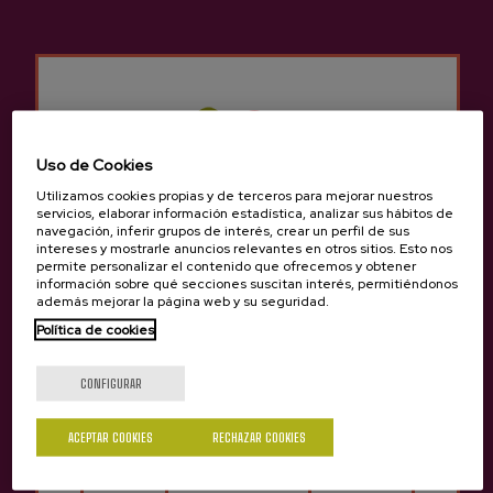
Otros productos que
pueden interesarte
Uso de Cookies
Utilizamos cookies propias y de terceros para mejorar nuestros
servicios, elaborar información estadística, analizar sus hábitos de
navegación, inferir grupos de interés, crear un perfil de sus
intereses y mostrarle anuncios relevantes en otros sitios. Esto nos
permite personalizar el contenido que ofrecemos y obtener
información sobre qué secciones suscitan interés, permitiéndonos
además mejorar la página web y su seguridad.
Política de cookies
¿Eres mayor de edad?
CONFIGURAR
ACEPTAR COOKIES
RECHAZAR COOKIES
Sí
No
Biko Euskal Sagardoa DOP
Sagarola Euskal Sagardo