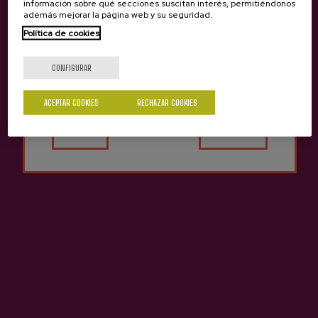
información sobre qué secciones suscitan interés, permitiéndonos
Zumo de Manzana Ecológica
además mejorar la página web y su seguridad.
Etxeberria
Política de cookies
3,85 €
¿Eres mayor de edad?
CONFIGURAR
ACEPTAR COOKIES
RECHAZAR COOKIES
Sí
No
Sidra D.O. Natural Etxeberria
3,65 €