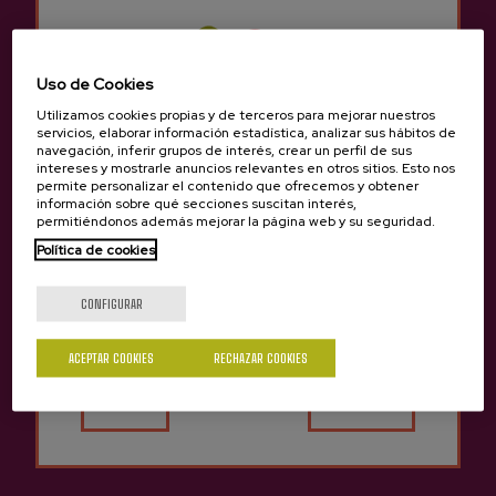
3,75 €
3,85 €
Uso de Cookies
Utilizamos cookies propias y de terceros para mejorar nuestros
servicios, elaborar información estadística, analizar sus hábitos de
navegación, inferir grupos de interés, crear un perfil de sus
intereses y mostrarle anuncios relevantes en otros sitios. Esto nos
permite personalizar el contenido que ofrecemos y obtener
información sobre qué secciones suscitan interés,
permitiéndonos además mejorar la página web y su seguridad.
Política de cookies
¿Eres mayor de edad?
CONFIGURAR
ACEPTAR COOKIES
RECHAZAR COOKIES
Sí
No
Zumo De Manzana Ordo-
Zumo De Manzana
Zelai
Bereziartua
5,23 €
2,65 €