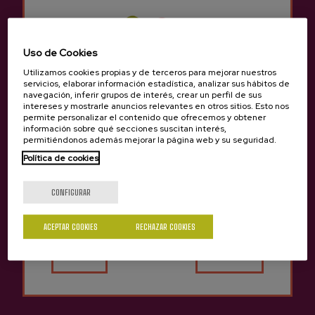
Grupo mínimo:
10 personas (para grupos
menores, consultar condiciones).
Tarifas para grupos:
info@sagardoa.eus
Uso de Cookies
Utilizamos cookies propias y de terceros para mejorar nuestros
servicios, elaborar información estadística, analizar sus hábitos de
IDIOMAS / HORARIO
navegación, inferir grupos de interés, crear un perfil de sus
intereses y mostrarle anuncios relevantes en otros sitios. Esto nos
Idioma:
Euskera, castellano, francés e
permite personalizar el contenido que ofrecemos y obtener
información sobre qué secciones suscitan interés,
inglés.
permitiéndonos además mejorar la página web y su seguridad.
Horario:
Todos los sábados a las 11:00h
Política de cookies
durante todo el año.
¿Eres mayor de edad?
Otros idiomas y horarios consultar en:
CONFIGURAR
info@sagardoa.eus
ACEPTAR COOKIES
RECHAZAR COOKIES
Sí
No
PUNTO DE ENCUENTRO
Caserío Igartubeiti:
Ezkio bidea s/n, 20709
Ezkio, Gipuzkoa.
Otro punto de encuentro consultar en:
info@sagardoa.eus