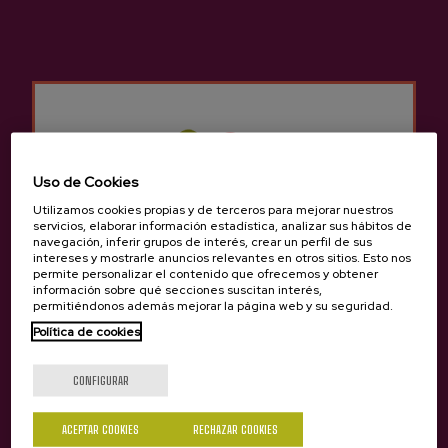
manzanal, la zona de elaboración y las
bodegas, donde descubriremos el proceso
de producción, y por supuesto,
degustaremos distintas sidras directamente
de las barricas y en botella.
MENÚ
Uso de Cookies
Tortilla de bacalao
Utilizamos cookies propias y de terceros para mejorar nuestros
Bacalao frito
servicios, elaborar información estadística, analizar sus hábitos de
Chuletón a la brasa
navegación, inferir grupos de interés, crear un perfil de sus
intereses y mostrarle anuncios relevantes en otros sitios. Esto nos
Queso con membrillo y nueces
permite personalizar el contenido que ofrecemos y obtener
Pan / Sidra
información sobre qué secciones suscitan interés,
permitiéndonos además mejorar la página web y su seguridad.
Otros menús consultar en
info@sagardoa.eus
Política de cookies
¿Eres mayor de edad?
CONFIGURAR
GRUPOS / TARIFAS
ACEPTAR COOKIES
RECHAZAR COOKIES
Grupo mínimo:
2 personas.