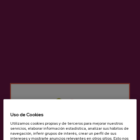
Altzueta
Itxasburu
Hernani, Gipuzkoa
Hernani, Gipuzkoa
943 551 502
943 55 68 79
Uso de Cookies
Utilizamos cookies propias y de terceros para mejorar nuestros
servicios, elaborar información estadística, analizar sus hábitos de
Olaizola
Zelaia
navegación, inferir grupos de interés, crear un perfil de sus
Hernani, Gipuzkoa
Hernani, Gipuzkoa
intereses y mostrarle anuncios relevantes en otros sitios. Esto nos