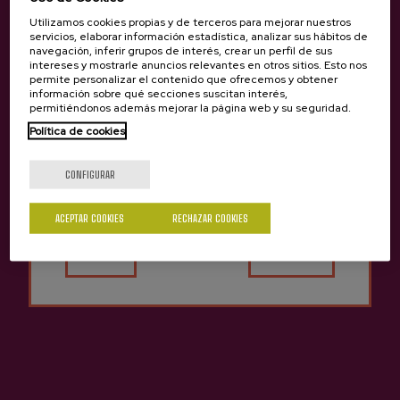
Utilizamos cookies propias y de terceros para mejorar nuestros
servicios, elaborar información estadística, analizar sus hábitos de
navegación, inferir grupos de interés, crear un perfil de sus
intereses y mostrarle anuncios relevantes en otros sitios. Esto nos
permite personalizar el contenido que ofrecemos y obtener
información sobre qué secciones suscitan interés,
permitiéndonos además mejorar la página web y su seguridad.
Política de cookies
¿Eres mayor de edad?
CONFIGURAR
ACEPTAR COOKIES
RECHAZAR COOKIES
Sí
No
Otras sidrerías que pueden
Anterior
Siguie
interesarte